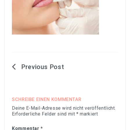
B
e
i
t
SCHREIBE EINEN KOMMENTAR
Deine E-Mail-Adresse wird nicht veröffentlicht.
r
Erforderliche Felder sind mit
*
markiert
a
Kommentar
*