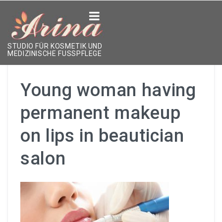
ÜBER DAS STUDIO
STUDIO FÜR KOSMETIK UND
MEDIZINISCHE FUSSPFLEGE
LEISTUNGEN
Young woman having
Kosmetikbehandlungen
permanent makeup
Hände & Füße
on lips in beautician
Permanent Make-Up
salon
Form & Farbe
ÜBER MICH
KONTAKT
TERMIN VEREINBAREN