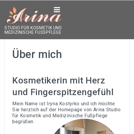
ÜBER DAS STUDIO
STUDIO FÜR KOSMETIK UND
MEDIZINISCHE FUSSPFLEGE
LEISTUNGEN
Über mich
Kosmetikbehandlungen
Hände & Füße
Kosmetikerin mit Herz
Permanent Make-Up
und Fingerspitzengefühl
Form & Farbe
Mein Name ist Iryna Kostyrko und ich möchte
ÜBER MICH
Sie herzlich auf der Homepage von Arina Studio
für Kosmetik und Medizinische Fußpflege
KONTAKT
begrüßen.
TERMIN VEREINBAREN