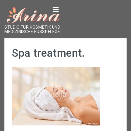
ÜBER DAS STUDIO
STUDIO FÜR KOSMETIK UND
MEDIZINISCHE FUSSPFLEGE
LEISTUNGEN
Spa treatment.
Kosmetikbehandlungen
Hände & Füße
Permanent Make-Up
Form & Farbe
ÜBER MICH
KONTAKT
TERMIN VEREINBAREN