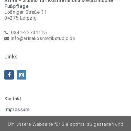
Arina – Studio für Kosmetik und Medizinische
Fußpflege
Lößniger Straße 31
04275 Leipzig
0341-22731115
info@arinakosmetikstudio.de
Links
Kontakt
Impressum
Datenschutzerklärung
Um unsere Webseite für Sie optimal zu gestalten und