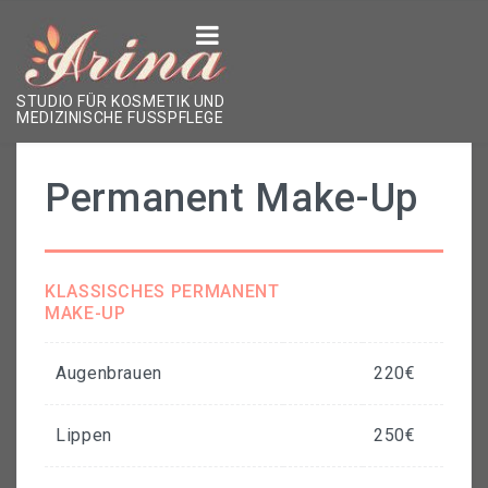
ÜBER DAS STUDIO
STUDIO FÜR KOSMETIK UND
MEDIZINISCHE FUSSPFLEGE
LEISTUNGEN
Permanent Make-Up
Kosmetikbehandlungen
Hände & Füße
KLASSISCHES PERMANENT
Permanent Make-Up
MAKE-UP
Form & Farbe
Augenbrauen
220€
ÜBER MICH
Lippen
250€
KONTAKT
TERMIN VEREINBAREN